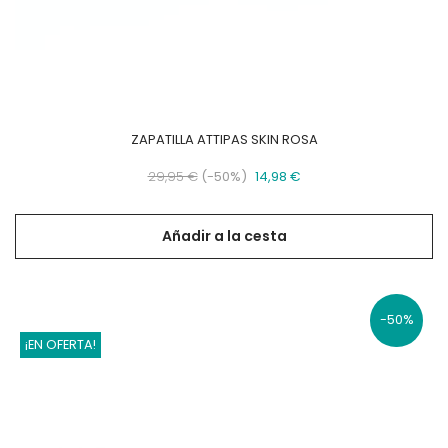
ZAPATILLA ATTIPAS SKIN ROSA
Precio
Precio
29,95 €
-50%
14,98 €
base
Añadir a la cesta
-50%
¡EN OFERTA!