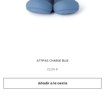
ATTIPAS CHARLIE BLUE
Precio
22,55 €
Añadir a la cesta