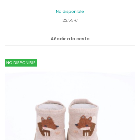
No disponible
Precio
22,55 €
Añadir a la cesta
NO DISPONIBLE