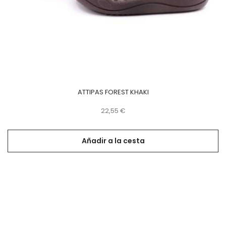
ATTIPAS FOREST KHAKI
Precio
22,55 €
Añadir a la cesta