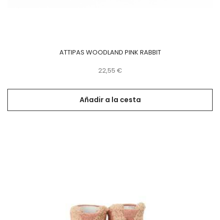
ATTIPAS WOODLAND PINK RABBIT
Precio
22,55 €
Añadir a la cesta