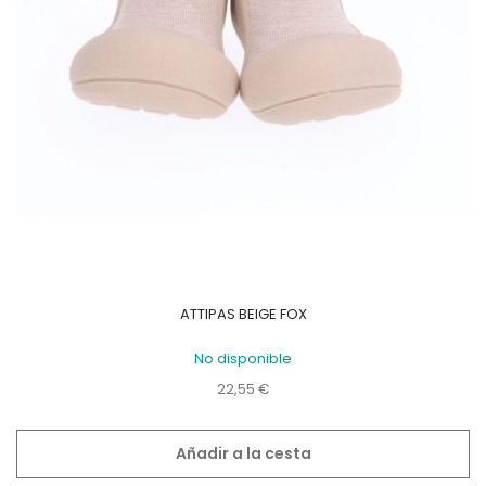
ATTIPAS BEIGE FOX
No disponible
Precio
22,55 €
Añadir a la cesta