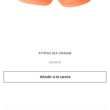
ATTIPAS SEA ORANGE
Precio
24,50 €
Añadir a la cesta