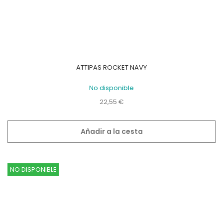
ATTIPAS ROCKET NAVY
No disponible
Precio
22,55 €
Añadir a la cesta
NO DISPONIBLE