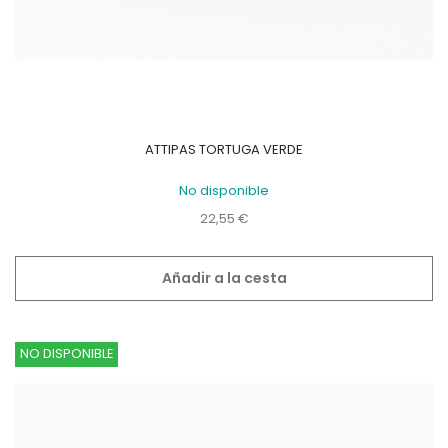
ATTIPAS TORTUGA VERDE
No disponible
Precio
22,55 €
Añadir a la cesta
NO DISPONIBLE