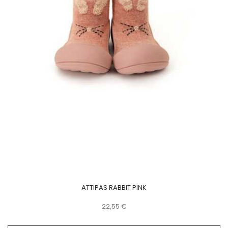
ATTIPAS RABBIT PINK
Precio
22,55 €