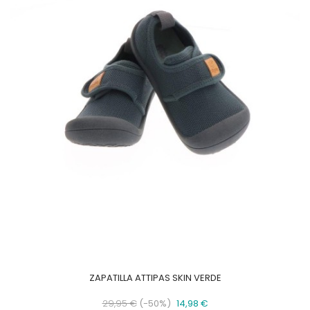
ZAPATILLA ATTIPAS SKIN VERDE
Precio
Precio
29,95 €
-50%
14,98 €