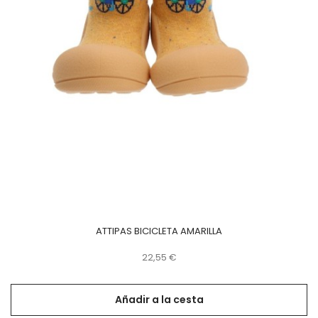
ATTIPAS BICICLETA AMARILLA
Precio
22,55 €
Añadir a la cesta