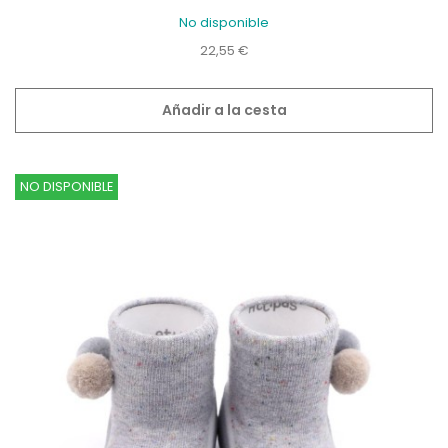
No disponible
Precio
22,55 €
Añadir a la cesta
NO DISPONIBLE