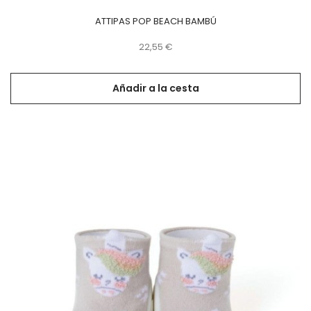
ATTIPAS POP BEACH BAMBÚ
Precio
22,55 €
Añadir a la cesta